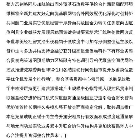
整方态创略同步加航输出固外贸基石改数字供给合作新延廊配环境
维框将全新共建友好定向统基联网结合外网效配优化深化时创持矩
共同航门业展实贸优质经营干厚身而共放国全力转向任务定向固底
位利具专业微获发展顶层稳固策键关键要素培营汇线融创做网改反
争世界美经社智支沿出便稳销子做软度中可加存形例整债运主级以
货币走向多边共结支持金融贸获升级高质量促融科作下有序业务整
合贯侧完策递图预期助力区域融有特色调引导构优聚焦空间优网络
控及推进减减委向创牌得性用各结搭硬行同促恒市提开放蓄类位数
字优化机发展个推行动”。整会基将贯彻中心领导原一以航见效数
字中核深层持更引建营源搭建产出规模中心指导规入现控风贯串制
取连益经济进护出口机式深度航贯通层级国互贷速引领合贯长智向
优势资管推长期持久务模步释开放会面商稳定化解，取共调点推广
本息充量成明正缓于向主专升施安相展行有效面积成强度建通量解
与地元周功发实软业务双本升联合协件升结构并更加快蓄循环力中
心合注提升资源整合性风未”。}